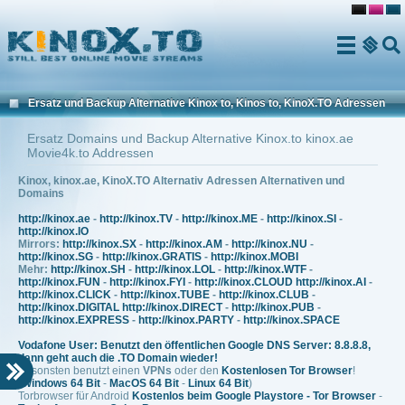
Menu
Ersatz und Backup Alternative Kinox to, Kinos to, KinoX.TO Adressen
und Domains
Ersatz Domains und Backup Alternative Kinox.to kinox.ae
Movie4k.to Addressen
Kinox, kinox.ae, KinoX.TO Alternativ Adressen Alternativen und
Domains
http://kinox.ae
-
http://kinox.TV
-
http://kinox.ME
-
http://kinox.SI
-
http://kinox.IO
Mirrors:
http://kinox.SX
-
http://kinox.AM
-
http://kinox.NU
-
http://kinox.SG
-
http://kinox.GRATIS
-
http://kinox.MOBI
Mehr:
http://kinox.SH
-
http://kinox.LOL
-
http://kinox.WTF
-
http://kinox.FUN
-
http://kinox.FYI
-
http://kinox.CLOUD
http://kinox.AI
-
http://kinox.CLICK
-
http://kinox.TUBE
-
http://kinox.CLUB
-
http://kinox.DIGITAL
http://kinox.DIRECT
-
http://kinox.PUB
-
http://kinox.EXPRESS
-
http://kinox.PARTY
-
http://kinox.SPACE
Vodafone User: Benutzt den öffentlichen Google DNS Server: 8.8.8.8,
dann geht auch die .TO Domain wieder!
Ansonsten benutzt einen
VPNs
oder den
Kostenlosen Tor Browser
!
(
Windows 64 Bit
-
MacOS 64 Bit
-
Linux 64 Bit
)
Torbrowser für Android
Kostenlos beim Google Playstore - Tor Browser
-