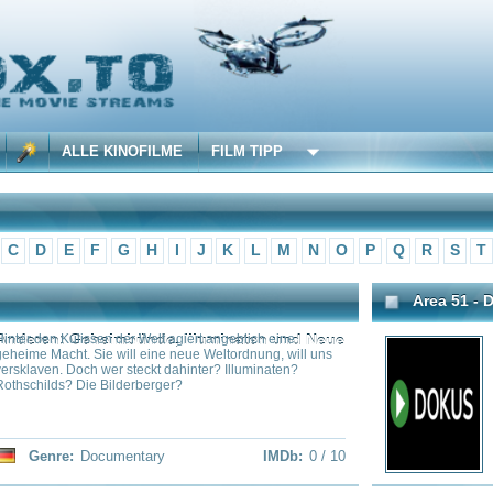
 KINOFILME
FILM TIPP
F
G
H
I
J
K
L
M
N
O
P
Q
R
S
T
U
V
W
X
Y
Z
Area 51 - Die Geheimakten der CIA
heimbünde, Illuminaten und Neue
en der Welt agiert angeblich eine
Basierend auf inzwischen frei
ie will eine neue Weltordnung, will uns
der CIA, enthüllt die Dokumentat
wer steckt dahinter? Illuminaten?
als "Area 51" bekannt geworde
 Bilderberger?
Jenseits von Spekulationen un
Fakten geliefert über das Areal, 
Luftfahrtgeschichte von großer B
Entwicklung wegweisender Luft
A12, SR71, HAVE BLUE, des F1
cumentary
IMDb:
0 / 10
Genre:
Documentary
Raptor FA22 fanden hier statt. Si
der USA von den Tagen des Kalt
heutigen militärischen Auseina
it
Bowling for Columbine
ehn wärmsten Jahre auf der Welt seit
Dokumentation über den Waffenk
g wurden in den letzten 14 Jahren
der amerikanischen Waffenlobby 
ppen und Gletscher schmelzen
wird. Ausgehend von dem Colu