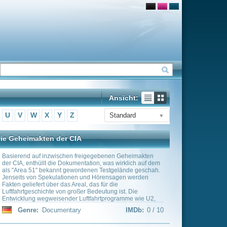
Ansicht:
Standard
▼
gegebenen Geheimakten
ion, was wirklich auf dem
nen Testgelände geschah.
d Hörensagen werden
das für die
edeutung ist. Die
fahrtprogramme wie U2,
17 Nighthawk und des
IMDb:
0 / 10
e stellten die Lufthoheit
en Krieges bis hin zu
ndersetzungen sicher
ult in den USA, der von
unterstützt und gefördert
mbine Highschool