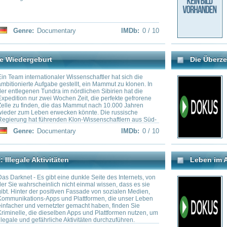
geben, Proben aus dem Permafrost in ein
die Vergangenheit und Zukunft 
in Seoul zu bringen. Wenn die Proben
antauen, kann die Suche nach der DNA
ivitäten
Leben im All: unmögliche Suche?
ig ist, um das Mammut der Eiszeit wieder
assen.
gibt eine dunkle Seite des Internets, von
Können wir wirklich die einzige
nlich nicht einmal wissen, dass es sie
im Universum sein? Oder haben
positiven Fassade von sozialen Medien,
vielleicht sogar schon besucht?
pps und Plattformen, die unser Leben
Sichtungen? Harald Lesch geht
rnetzter gemacht haben, finden Sie
ieselben Apps und Plattformen nutzen, um
hrliche Aktivitäten durchzuführen.
cumentary
IMDb:
0 / 10
Genre:
Documentary
 nur bei McDonald's essen:
mmes frites, Cola, Big Macs oder
aum oder Albtraum? Diese Frage wollte
organ Spurlock in einem filmischen
ntworten und ging drei Mal täglich in
t-Food-Kette essen. Was für manches Kind
Schlaraffenland klingt, endete für den
rst unangenehm: Spurlock nahm in 30
medy
,
Documentary
IMDb:
7.5 / 10
amm zu und bekam gesundheitliche