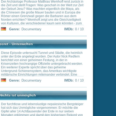
 und Städte, die heimlich
 Der Autor Nick Redfern
tung, in der in
elle untergebracht werden.
er das geheime
 Amerikas wichtigste
nander verbindet. Eine
Netzwerk von Tunneln, das
IMDb:
0 / 10
gel zwischen den USA
e nepalesische Bergsteiger
nommen: Er möchte die
r Erde in nur sieben
en bisherigen Rekord von
IMDb:
7.7 / 10
on Zeitreisenden!
n, die behaupten, aus der
ysteriösen Artefakten, die
urden – dieses Video
rch die Zeit. Erfahre mehr
hn Titor, der vorgab, aus
die rätselhafte
chine, die angeblich
acht. Bist du bereit, die
IMDb:
0 / 10
reiten und einen Blick in