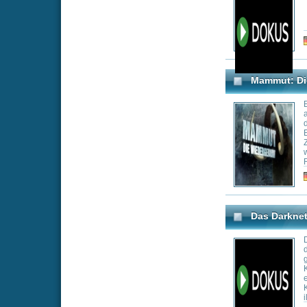
die Erlaubnis ge
High-Tech-Labor 
unterwegs nicht 
Das Darknet: Illegale Akt
beginnen, die nöt
auferstehen zu l
Das Darknet - Es 
der Sie wahrschei
gibt. Hinter der 
Kommunikations-A
einfacher und ve
Kriminelle, die d
illegale und gefä
Genre:
Do
Super Size Me
Einen Monat lang
Cheeseburger, Po
Apfeltaschen. Tr
der Amerikaner M
Selbstversuch bea
Filialen der Fas
wie ein Leben im 
Amerikaner äuße
Genre:
Co
Tagen 12 Kilogr
Probleme...