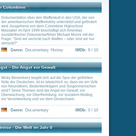
igt sich Amerikas
er Michael Moore mit der
affen – oder sind wir nur
story
IMDb:
8 / 10
t
f die Spur der gefühlten
hlich so, dass sie ein Volk
gern und Sorgenmenschen
st vor Gewalt, vor
 vor sozialem Abstieg,
 Deutschsein.
IMDb:
0 / 10
as Wemhoff reist zurück in
eschah in der Welt zur Zeit
igentlich die Maya, als
auten und in Europa die
die Barbaren aus dem
 uns die Gleichzeitigkeit
r kaum sein könnten - zum
fend ähnlich sind. Eine
IMDb:
0 / 10
it in der Epoche der
terleben zum Staunen