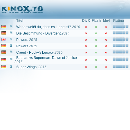
Filme und Serien von und mit: "Will Blagrove"
Titel
DivX
Flash
Mp4
Rating
Woher weißt du, dass es Liebe ist?
2010
Die Bestimmung - Divergent
2014
Powers
2015
Powers
2015
Creed - Rocky's Legacy
2015
Batman vs Superman: Dawn of Justice
2016
Super Wings!
2015