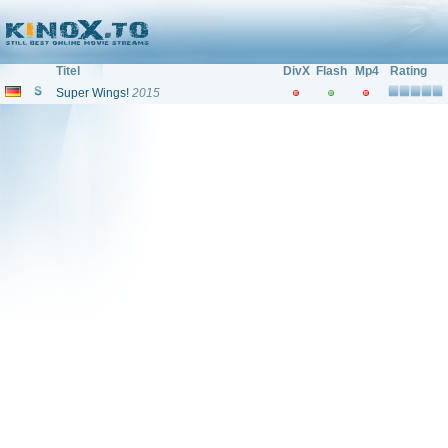
Filme und Serien von und mit: "Jacob Schmitt"
Titel
DivX
Flash
Mp4
Rating
Super Wings!
2015