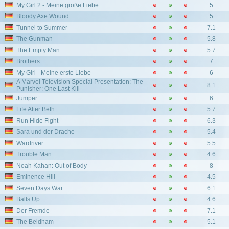
My Girl 2 - Meine große Liebe
5
Bloody Axe Wound
5
Tunnel to Summer
7.1
The Gunman
5.8
The Empty Man
5.7
Brothers
7
My Girl - Meine erste Liebe
6
A Marvel Television Special Presentation: The
8.1
Punisher: One Last Kill
Jumper
6
Life After Beth
5.7
Run Hide Fight
6.3
Sara und der Drache
5.4
Wardriver
5.5
Trouble Man
4.6
Noah Kahan: Out of Body
8
Eminence Hill
4.5
Seven Days War
6.1
Balls Up
4.6
Der Fremde
7.1
The Beldham
5.1