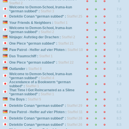
8
Staffel 2
Welcome to Demon-School, Iruma-kun
7.6
*german subbed* :
Staffel 3
Detektiv Conan *german subbed* :
Staffel 25
8.5
Your Friends & Neighbors :
Staffel 1
7.7
Welcome to Demon-School, Iruma-kun
7.6
*german subbed* :
Staffel 2
Ninjago: Aufstieg der Drachen :
Staffel 2
7.8
One Piece *german subbed* :
Staffel 21
8.8
Paw Patrol - Helfer auf vier Pfoten :
Staffel 10
6.6
Das Traumschiff :
Staffel 1
3
One Piece *german subbed* :
Staffel 22
8.8
Outlander :
Staffel 8
8.8
Welcome to Demon-School, Iruma-kun
7.6
*german subbed* :
Staffel 4
Ascendance of a Bookworm *german
7.8
subbed* :
Staffel 1
That Time I Got Reincarnated as a Slime
8
*german subbed* :
Staffel 1
The Boys :
Staffel 5
8.7
Detektiv Conan *german subbed* :
Staffel 29
8.5
Paw Patrol - Helfer auf vier Pfoten :
Staffel 11
6.6
Detektiv Conan *german subbed* :
Staffel 28
8.5
Detektiv Conan *german subbed* :
Staffel 26
8.5