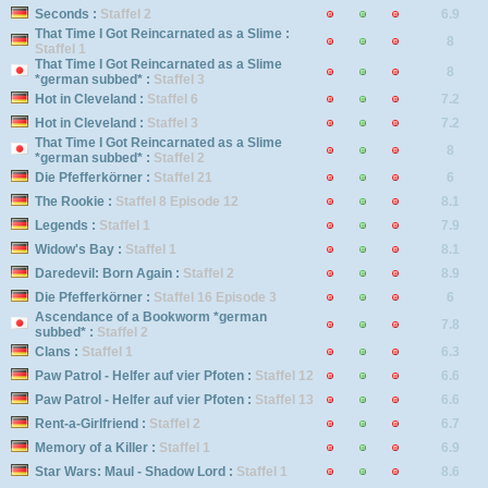
Seconds :
Staffel 2
6.9
That Time I Got Reincarnated as a Slime :
8
Staffel 1
That Time I Got Reincarnated as a Slime
8
*german subbed* :
Staffel 3
Hot in Cleveland :
Staffel 6
7.2
Hot in Cleveland :
Staffel 3
7.2
That Time I Got Reincarnated as a Slime
8
*german subbed* :
Staffel 2
Die Pfefferkörner :
Staffel 21
6
The Rookie :
Staffel 8 Episode 12
8.1
Legends :
Staffel 1
7.9
Widow's Bay :
Staffel 1
8.1
Daredevil: Born Again :
Staffel 2
8.9
Die Pfefferkörner :
Staffel 16 Episode 3
6
Ascendance of a Bookworm *german
7.8
subbed* :
Staffel 2
Clans :
Staffel 1
6.3
Paw Patrol - Helfer auf vier Pfoten :
Staffel 12
6.6
Paw Patrol - Helfer auf vier Pfoten :
Staffel 13
6.6
Rent-a-Girlfriend :
Staffel 2
6.7
Memory of a Killer :
Staffel 1
6.9
Star Wars: Maul - Shadow Lord :
Staffel 1
8.6