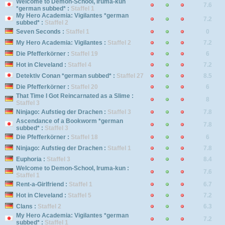
Welcome to Demon-School, Iruma-kun
7.6
*german subbed* :
Staffel 1
My Hero Academia: Vigilantes *german
7.2
subbed* :
Staffel 2
Seven Seconds :
Staffel 1
0
My Hero Academia: Vigilantes :
Staffel 2
7.2
Die Pfefferkörner :
Staffel 19
6
Hot in Cleveland :
Staffel 4
7.2
Detektiv Conan *german subbed* :
Staffel 27
8.5
Die Pfefferkörner :
Staffel 20
6
That Time I Got Reincarnated as a Slime :
8
Staffel 3
Ninjago: Aufstieg der Drachen :
Staffel 3
7.8
Ascendance of a Bookworm *german
7.8
subbed* :
Staffel 3
Die Pfefferkörner :
Staffel 18
6
Ninjago: Aufstieg der Drachen :
Staffel 1
7.8
Euphoria :
Staffel 3
8.4
Welcome to Demon-School, Iruma-kun :
7.6
Staffel 1
Rent-a-Girlfriend :
Staffel 1
6.7
Hot in Cleveland :
Staffel 5
7.2
Clans :
Staffel 2
6.3
My Hero Academia: Vigilantes *german
7.2
subbed* :
Staffel 1