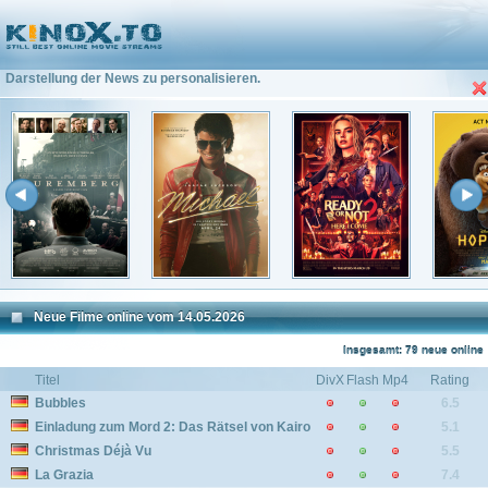
Frisches aus dem Kino vom 14.05.2026
Ansicht:
Insgesamt: 28 neue online
Klicke hier um die
Darstellung der News zu personalisieren.
Neue Filme online vom 14.05.2026
Insgesamt: 79 neue online
Titel
DivX
Flash
Mp4
Rating
Bubbles
6.5
Einladung zum Mord 2: Das Rätsel von Kairo
5.1
Christmas Déjà Vu
5.5
La Grazia
7.4