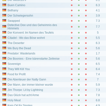
Der Medicus II
6.1
Buen Camino
6.3
Bethany
4.1
Der Schwiegersohn
3.9
Swapped
7.3
Detective Dee und das Geheimnis des
7.7
Himmels
Der Konvent: Im Namen des Teufels
5
Citadel - Wo das Böse wohnt
5.5
The Deserter
6.3
We Bury the Dead
5.6
Predator: Wastelands
1.7
Die Boonies - Eine bärenstarke Zeitreise
5.6
Sovereign
6.5
They Will Kill You
6.4
Food for Profit
7.4
Die Abenteuer der Natty Gann
7
Der Mann, der immer kleiner wurde
5.9
Jim Thorpe: Lit by Lightning
7.3
Das Glück hat acht Arme
7.8
Holy Meat
6.8
Kein Ort für Singles
4.9