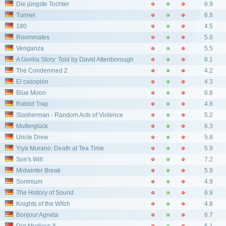
Die jüngste Tochter
6.9
Tunnel
6.8
180
4.5
Roommates
5.6
Venganza
5.5
A Gorilla Story: Told by David Attenborough
8.1
The Condemned 2
4.2
El casoplón
4.3
Blue Moon
6.8
Rabbit Trap
4.8
Slasherman - Random Acts of Violence
5.2
Mutterglück
6.3
Uncle Drew
5.8
Yiya Murano: Death at Tea Time
5.9
Son's Will
7.2
Midwinter Break
5.9
Somnium
4.9
The History of Sound
6.9
Knights of the Witch
4.8
Bonjour Agneta
6.7