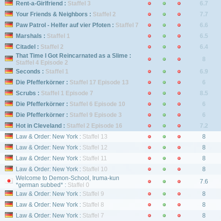
Rent-a-Girlfriend :
Staffel 3
6.7
Your Friends & Neighbors :
Staffel 2
7.7
Paw Patrol - Helfer auf vier Pfoten :
Staffel 7
6.6
Marshals :
Staffel 1
6.5
Citadel :
Staffel 2
6.4
That Time I Got Reincarnated as a Slime :
8
Staffel 4 Episode 2
Seconds :
Staffel 1
6.9
Die Pfefferkörner :
Staffel 17 Episode 13
6
Scrubs :
Staffel 1 Episode 7
8.5
Die Pfefferkörner :
Staffel 6 Episode 10
6
Die Pfefferkörner :
Staffel 9 Episode 3
6
Hot in Cleveland :
Staffel 2 Episode 16
7.2
Law & Order: New York :
Staffel 13
8
Law & Order: New York :
Staffel 12
8
Law & Order: New York :
Staffel 11
8
Law & Order: New York :
Staffel 10
8
Welcome to Demon-School, Iruma-kun
7.6
*german subbed* :
Staffel 0
Law & Order: New York :
Staffel 9
8
Law & Order: New York :
Staffel 8
8
Law & Order: New York :
Staffel 7
8