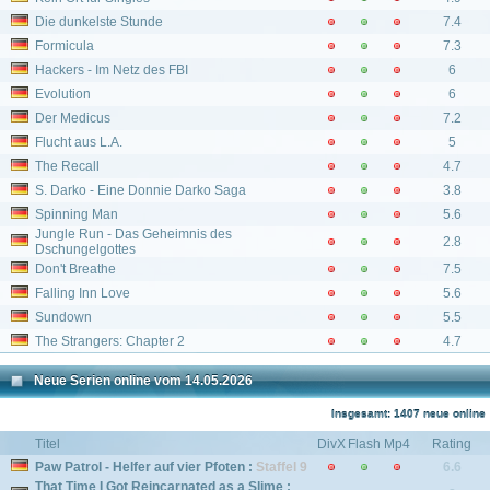
Die dunkelste Stunde
7.4
Formicula
7.3
Hackers - Im Netz des FBI
6
Evolution
6
Der Medicus
7.2
Flucht aus L.A.
5
The Recall
4.7
S. Darko - Eine Donnie Darko Saga
3.8
Spinning Man
5.6
Jungle Run - Das Geheimnis des
2.8
Dschungelgottes
Don't Breathe
7.5
Falling Inn Love
5.6
Sundown
5.5
The Strangers: Chapter 2
4.7
Neue Serien online vom 14.05.2026
Insgesamt: 1407 neue online
Titel
DivX
Flash
Mp4
Rating
Paw Patrol - Helfer auf vier Pfoten :
Staffel 9
6.6
That Time I Got Reincarnated as a Slime :