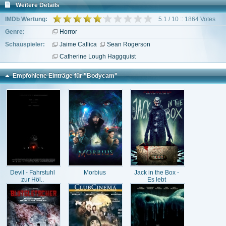
Weitere Details
IMDb Wertung:
5.1 / 10 :: 1864 Votes
Genre:
Horror
Schauspieler:
Jaime Callica
Sean Rogerson
Catherine Lough Haggquist
Empfohlene Einträge für "Bodycam"
Devil - Fahrstuhl
Morbius
Jack in the Box -
zur Höl..
Es lebt