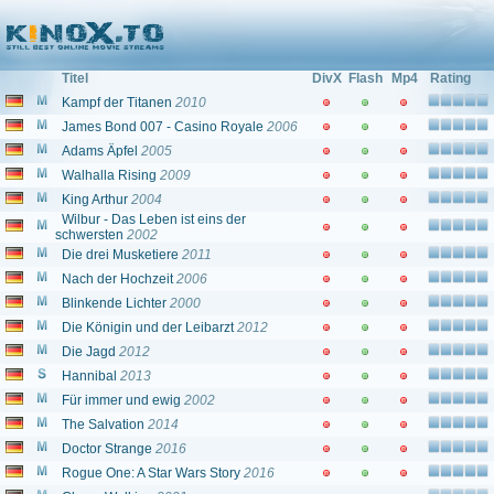
Filme und Serien von und mit: "Mads Mikkelsen"
Titel
DivX
Flash
Mp4
Rating
Kampf der Titanen
2010
James Bond 007 - Casino Royale
2006
Adams Äpfel
2005
Walhalla Rising
2009
King Arthur
2004
Wilbur - Das Leben ist eins der
schwersten
2002
Die drei Musketiere
2011
Nach der Hochzeit
2006
Blinkende Lichter
2000
Die Königin und der Leibarzt
2012
Die Jagd
2012
Hannibal
2013
Für immer und ewig
2002
The Salvation
2014
Doctor Strange
2016
Rogue One: A Star Wars Story
2016