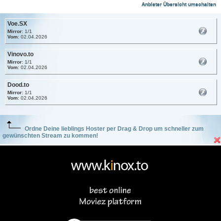
Anbieter Übersicht umschalten
Voe.SX
Mirror
: 1/1
Vom
: 02.04.2026
Vinovo.to
Mirror
: 1/1
Vom
: 02.04.2026
Dood.to
Mirror
: 1/1
Vom
: 02.04.2026
Ordne Deine lieblings Hoster per Drag & Drop um schneller zum
gewünschten Stream zu kommen!