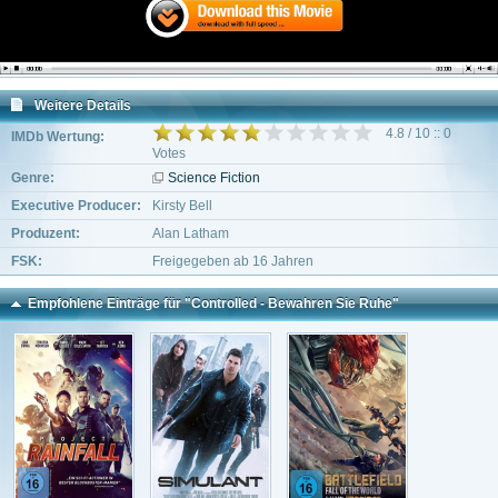
Weitere Details
4.8 / 10 :: 0
IMDb Wertung:
Votes
Genre:
Science Fiction
Executive Producer:
Kirsty Bell
Produzent:
Alan Latham
FSK:
Freigegeben ab 16 Jahren
Empfohlene Einträge für "Controlled - Bewahren Sie Ruhe"