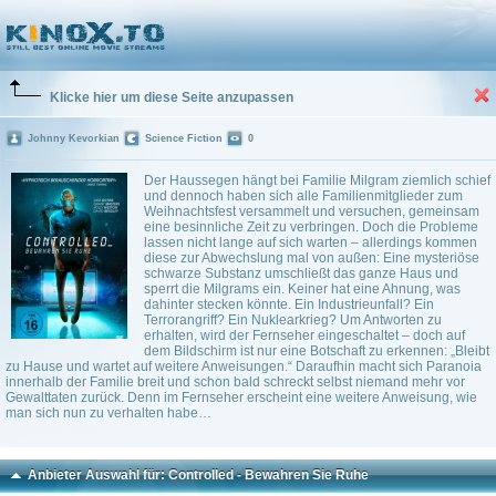
Controlled - Bewahren Sie Ruhe
(2018)
Trailer
0 Playlists
Klicke hier um diese Seite anzupassen
Johnny Kevorkian
Science Fiction
0
Der Haussegen hängt bei Familie Milgram ziemlich schief
und dennoch haben sich alle Familienmitglieder zum
Weihnachtsfest versammelt und versuchen, gemeinsam
eine besinnliche Zeit zu verbringen. Doch die Probleme
lassen nicht lange auf sich warten – allerdings kommen
diese zur Abwechslung mal von außen: Eine mysteriöse
schwarze Substanz umschließt das ganze Haus und
sperrt die Milgrams ein. Keiner hat eine Ahnung, was
dahinter stecken könnte. Ein Industrieunfall? Ein
Terrorangriff? Ein Nuklearkrieg? Um Antworten zu
erhalten, wird der Fernseher eingeschaltet – doch auf
dem Bildschirm ist nur eine Botschaft zu erkennen: „Bleibt
zu Hause und wartet auf weitere Anweisungen.“ Daraufhin macht sich Paranoia
innerhalb der Familie breit und schon bald schreckt selbst niemand mehr vor
Gewalttaten zurück. Denn im Fernseher erscheint eine weitere Anweisung, wie
man sich nun zu verhalten habe…
Anbieter Auswahl für: Controlled - Bewahren Sie Ruhe