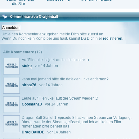
die Star ..
Kommentare zu Dragonball
Um einen Kommentar abzugeben melde Dich bitte zuerst an.
Wenn Du noch kein Konto bei uns hast, kannst Du Dich hier
registrieren
.
Alle Kommentare
(12)
Auf Filenuke ist jetzt auch nichts mehr :-(
steko
vor 14 Jahren
kann mal jemand bitte die defekten links entfernen?
sirhot76
vor 14 Jahren
Leute auf FileNuke läuft der Stream wieder :D
Coolman13
vor 14 Jahren
Dragon Ball Staffel 1 Episode 8 hat keinen Stream zur Verfügung,
überall wurde der Stream gelöscht, und ich will keinen Film
runterladen bitte behebt das
DragiBalliDE
vor 14 Jahren