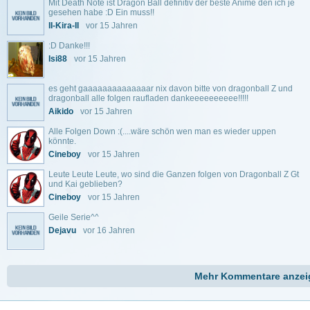
Mit Death Note ist Dragon Ball definitiv der beste Anime den ich je
gesehen habe :D Ein muss!!
II-Kira-II
vor 15 Jahren
:D Danke!!!
Isi88
vor 15 Jahren
es geht gaaaaaaaaaaaaaar nix davon bitte von dragonball Z und
dragonball alle folgen raufladen dankeeeeeeeeee!!!!!
Aikido
vor 15 Jahren
Alle Folgen Down :(....wäre schön wen man es wieder uppen
könnte.
Cineboy
vor 15 Jahren
Leute Leute Leute, wo sind die Ganzen folgen von Dragonball Z Gt
und Kai geblieben?
Cineboy
vor 15 Jahren
Geile Serie^^
Dejavu
vor 16 Jahren
Mehr Kommentare anzei