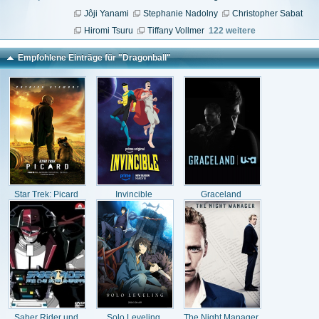
Jôji Yanami
Stephanie Nadolny
Christopher Sabat
Hiromi Tsuru
Tiffany Vollmer
122 weitere
Empfohlene Einträge für "Dragonball"
Star Trek: Picard
Invincible
Graceland
Saber Rider und
Solo Leveling
The Night Manager