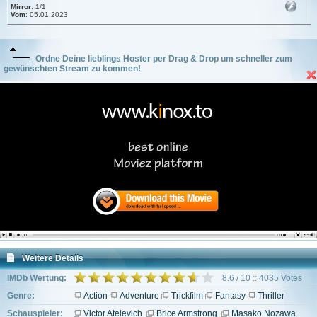
Mirror
: 1/1
Vom
: 05.01.2023
Ordne Deine lieblings Hoster per Drag & Drop um schneller zum
gewünschten Stream zu kommen!
Weitere Details
IMDb Wertung:
8.6 / 10 :: 4035 Votes
Genre:
Action
Adventure
Trickfilm
Fantasy
Thriller
Schauspieler:
Victor Atelevich
Brice Armstrong
Masako Nozawa