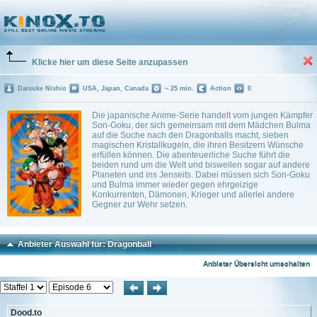
Dragonball
(1986)
3 Playlists
Klicke hier um diese Seite anzupassen
Daisuke Nishio
USA, Japan, Canada
~ 25 min.
Action
0
Die japanische Anime-Serie handelt vom jungen Kämpfer
Son-Goku, der sich gemeinsam mit dem Mädchen Bulma
auf die Suche nach den Dragonballs macht, sieben
magischen Kristallkugeln, die ihren Besitzern Wünsche
erfüllen können. Die abenteuerliche Suche führt die
beiden rund um die Welt und bisweilen sogar auf andere
Planeten und ins Jenseits. Dabei müssen sich Son-Goku
und Bulma immer wieder gegen ehrgeizige
Konkurrenten, Dämonen, Krieger und allerlei andere
Gegner zur Wehr setzen.
Anbieter Auswahl für: Dragonball
Anbieter Übersicht umschalten
Dood.to