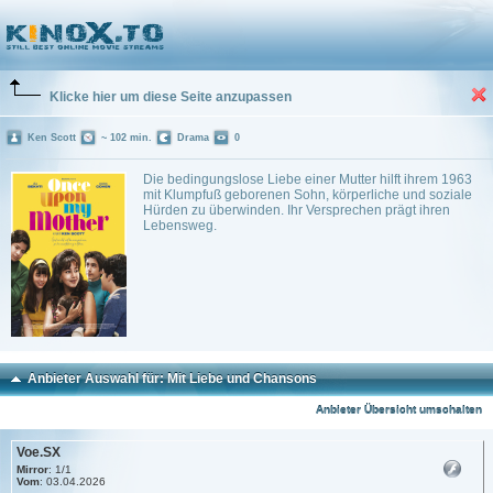
Mit Liebe und Chansons
(2025)
Trailer
0 Playlists
Klicke hier um diese Seite anzupassen
Ken Scott
~ 102 min.
Drama
0
Die bedingungslose Liebe einer Mutter hilft ihrem 1963
mit Klumpfuß geborenen Sohn, körperliche und soziale
Hürden zu überwinden. Ihr Versprechen prägt ihren
Lebensweg.
Anbieter Auswahl für: Mit Liebe und Chansons
Anbieter Übersicht umschalten
Voe.SX
Mirror
: 1/1
Vom
: 03.04.2026