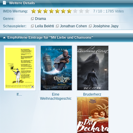
Weitere Details
IMDb Wertung:
7 / 10 :: 1785 Votes
Genre:
Drama
Schauspieler:
Leïla Bekhti
Jonathan Cohen
Joséphine Japy
Empfohlene Einträge für "Mit Liebe und Chansons"
If....
Eine
Bruderherz
Weihnachtsgeschichte