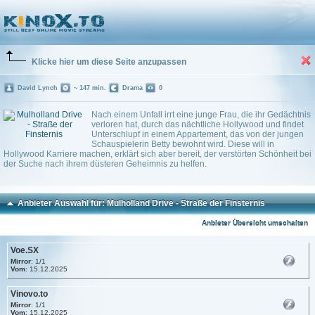
Mulholland Drive - Straße der Finsternis
(2001)
Trailer
0 Playlists
Klicke hier um diese Seite anzupassen
David Lynch
~ 147 min.
Drama
0
Nach einem Unfall irrt eine junge Frau, die ihr Gedächtnis
verloren hat, durch das nächtliche Hollywood und findet
Unterschlupf in einem Appartement, das von der jungen
Schauspielerin Betty bewohnt wird. Diese will in
Hollywood Karriere machen, erklärt sich aber bereit, der verstörten Schönheit bei
der Suche nach ihrem düsteren Geheimnis zu helfen.
Anbieter Auswahl für: Mulholland Drive - Straße der Finsternis
Anbieter Übersicht umschalten
Voe.SX
Mirror
: 1/1
Vom
: 15.12.2025
Vinovo.to
Mirror
: 1/1
Vom
: 15.12.2025