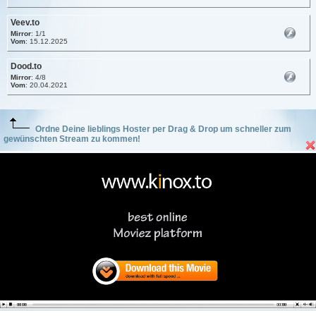
Veev.to
Mirror
: 1/1
Vom
: 15.12.2025
Dood.to
Mirror
: 4/8
Vom
: 20.04.2021
Ordne Deine lieblings Hoster per Drag & Drop um schneller zum
gewünschten Stream zu kommen!