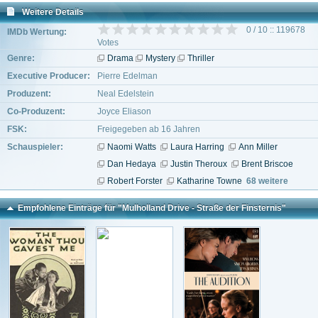
Weitere Details
0 / 10 :: 119678
IMDb Wertung:
Votes
Genre:
Drama
Mystery
Thriller
Executive Producer:
Pierre Edelman
Produzent:
Neal Edelstein
Co-Produzent:
Joyce Eliason
FSK:
Freigegeben ab 16 Jahren
Schauspieler:
Naomi Watts
Laura Harring
Ann Miller
Dan Hedaya
Justin Theroux
Brent Briscoe
Robert Forster
Katharine Towne
68 weitere
Empfohlene Einträge für "Mulholland Drive - Straße der Finsternis"