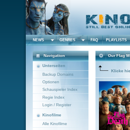
NEWS
GENRES
FAQ
PLAYLISTS
ALLE
Navigation
Our Flag Means Death
(
Unterseiten
Klicke hier um diese 
Backup Domains
Optionen
Wir schr
sein beq
Schauspieler Index
Ostküste
Regie Index
Geschich
Login / Register
Kinofilme
Alle Kinofilme
Filme
Adventure
0
Alle Filme
Beliebte
Anbieter Auswahl für: Ou