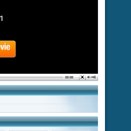
Gen V