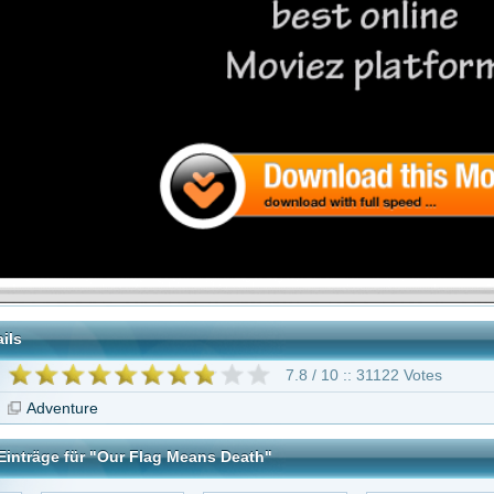
7.8 / 10 :: 31122 Votes
"Our Flag Means Death"
rs: Skeleton
Trolljäger
Wallander
The Flash
Crew
 Means Death