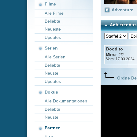
Neueste
Updates
Serien
Dood.to
Mirror
: 2/2
Alle Serien
Vom
: 17.03.2024
Beliebte
Neuste
Ordne Deine lieblings
Updates
Dokus
Alle Dokumentationen
Beliebte
Neuste
Partner
Kion