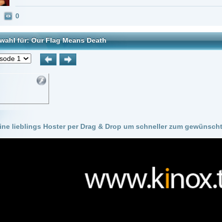
 Hoster per Drag & Drop um schneller zum gewünschten Stream zu kommen!