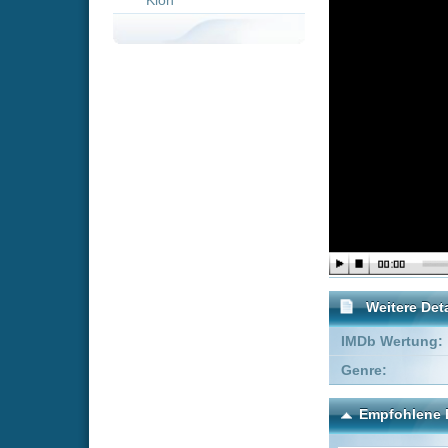
Weitere Details
IMDb Wertung:
Genre:
Adventure
Empfohlene Einträge für 
Dragonball
Star Wa
Kommentare zu Our Flag