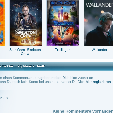
tar abzugeben melde Dich bitte zuerst an.
in Konto bei uns hast, kannst Du Dich hier
registrieren
.
Keine Kommentare vorhanden.