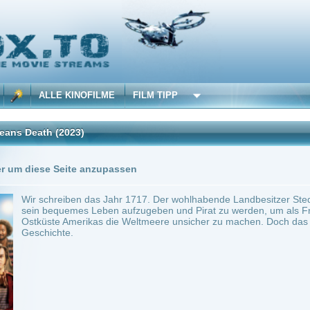
 KINOFILME
FILM TIPP
2023)
1 Übersetzung
Seite anzupassen
eiben das Jahr 1717. Der wohlhabende Landbesitzer Stede Bonnet hat eine Midlife-Cri
uemes Leben aufzugeben und Pirat zu werden, um als Freibeuter mit seinem Piratens
 Amerikas die Weltmeere unsicher zu machen. Doch das geht nicht gut aus. Basieren
te.
r Flag Means Death
Anbie