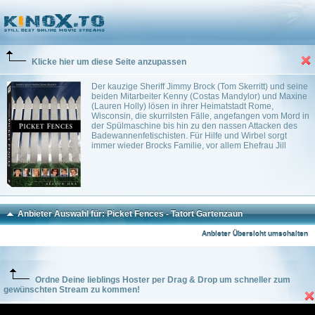
Picket Fences - Tatort Gartenzaun
(1996)
Michael Pressman
~ 60 min.
Krimi
0
Klicke hier um diese Seite anzupassen
Der kauzige Sheriff Jimmy Brock (Tom Skerritt) und seine
beiden Mitarbeiter Kenny (Costas Mandylor) und Maxine
(Lauren Holly) lösen in ihrer Heimatstadt Rome,
Wisconsin, die skurrilsten Fälle, angefangen vom Mord in
der Spülmaschine bis hin zu den nassen Attacken des
Badewannenfetischisten. Für Hilfe und Wirbel sorgt
immer wieder Brocks Familie, vor allem Ehefrau Jill
Anbieter Auswahl für: Picket Fences - Tatort Gartenzaun
Anbieter Übersicht umschalten
Ordne Deine lieblings Hoster per Drag & Drop um schneller zum
gewünschten Stream zu kommen!