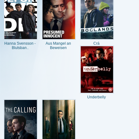
Hanna Svensson -
Aus Mangel an
Crá
Blutsban..
Beweisen
Underbelly