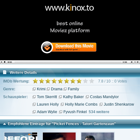
Weitere Details
IMDb Wertung:
7.8 / 10 :: 0 Votes
Genre:
Krimi
Drama
Family
Schauspieler:
Tom Skerritt
Kathy Baker
Costas Mandylor
Lauren Holly
Holly Marie Combs
Justin Shenkarow
Adam Wylie
Fyvush Finkel
534 weitere
Empfohlene Einträge für "Picket Fences - Tatort Gartenzaun"