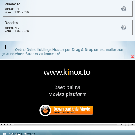
Vinovo.to
Mirror
: 1/1
Vom
: 31.03.2026
Dood.to
Mirror
: 4/5
Vom
: 31.03.2026
Ordne Deine lieblings Hoster per Drag & Drop um schneller zum
gewünschten Stream zu kommen!
Weitere Details