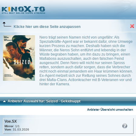
Seized - Gekidnappt
(2020)
Action
0
Trailer
Klicke hier um diese Seite anzupassen
Nero trägt seinen Namen nicht von ungefähr: Als
Spezialkräfte-Agent war er bekannt dafür, ohne Umwege
kurzen Prozess zu machen. Deshalb haben sich die
Männer, die Neros Sohn entführt und lebendig in der
Wüste begraben haben, um ihn dazu zu bringen, einen
Mafiaboss auszuschalten, auch den falschen Feind
ausgesucht. Denn Nero will nicht nur seinen Spross
retten, sondern auch dafür sorgen, dass die Verbrecher
nicht noch einmal jemandem ein Haar krümmen können.
Ex-Agent metzelt sich zur Rettung seines Sohnes durch
drei Mafia-Clans. Actionkracher mit B-Veteranen vor und
hinter der Kamera.
Anbieter Auswahl für: Seized - Gekidnappt
Anbieter Übersicht umschalten
Voe.SX
Mirror
: 1/1
Vom
: 31.03.2026