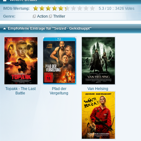
IMDb Wertung:
5.3 / 10 :: 3426 Votes
Genre:
Action
Thriller
Empfohlene Einträge für "Seized - Gekidnappt"
Topakk - The Last
Pfad der
Van Helsing
Battle
Vergeltung