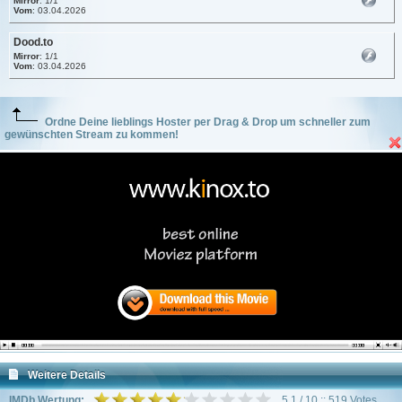
Mirror
: 1/1
Vom
: 03.04.2026
Dood.to
Mirror
: 1/1
Vom
: 03.04.2026
Ordne Deine lieblings Hoster per Drag & Drop um schneller zum
gewünschten Stream zu kommen!
Weitere Details
IMDb Wertung:
5.1 / 10 :: 519 Votes