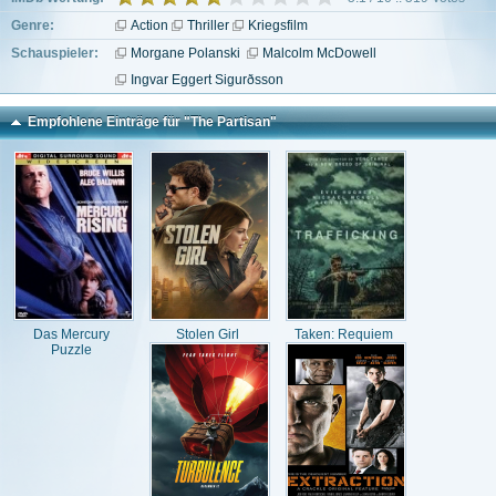
Genre:
Action
Thriller
Kriegsfilm
Schauspieler:
Morgane Polanski
Malcolm McDowell
Ingvar Eggert Sigurðsson
Empfohlene Einträge für "The Partisan"
Das Mercury
Stolen Girl
Taken: Requiem
Puzzle