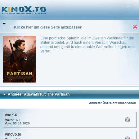
The Partisan
(2025)
James Marquand
~ 108 min.
Action
0
Trailer
Klicke hier um diese Seite anzupassen
Eine polnische Spionin, die im Zweiten Weltkrieg für die
Briten arbeitet, wird nach einem Verrat in Warschau
enttarnt und gerät in eine dunkle Welt voller Intrigen und
Verrat.
Anbieter Auswahl für: The Partisan
Anbieter Übersicht umschalten
Voe.SX
Mirror
: 1/1
Vom
: 03.04.2026
Vinovo.to