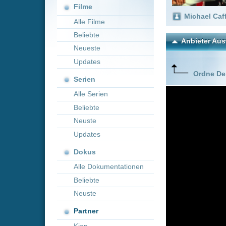
Neueste
Updates
Ordne Deine lieblings
Serien
Alle Serien
Beliebte
Neuste
Updates
Dokus
Alle Dokumentationen
Beliebte
Neuste
Partner
Kion