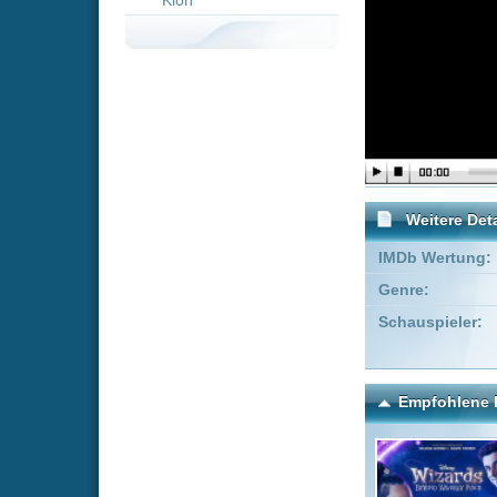
Weitere Details
IMDb Wertung:
Genre:
Drama
Schauspieler:
Pernell Ro
Madge Sin
Empfohlene Einträge für "
Die neuen
Fünffa
Zauberer vom Wa..
Kommentare zu Trapper 
Um einen Kommen