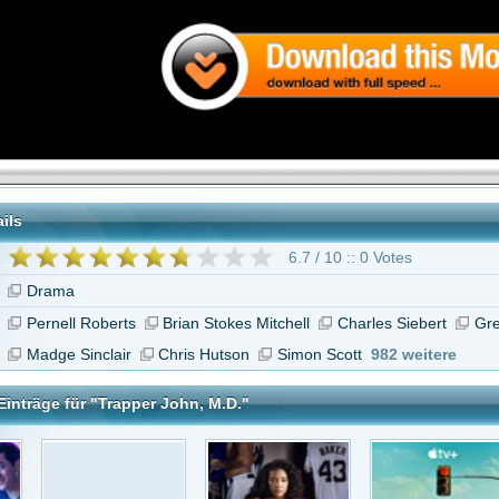
6.7 / 10 :: 0 Votes
berts
Brian Stokes Mitchell
Charles Siebert
Gregory Harrison
Christophe
clair
Chris Hutson
Simon Scott
982 weitere
Trapper John, M.D."
che Rache
Pitch
Mr. Corman
Eine Klasse für sich
John, M.D.
tar abzugeben melde Dich bitte zuerst an.