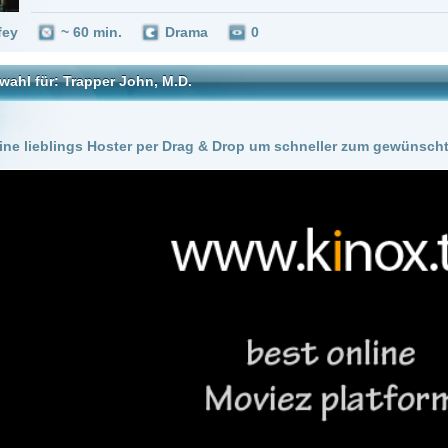
 Hoster per Drag & Drop um schneller zum gewünschten Stream zu kommen!