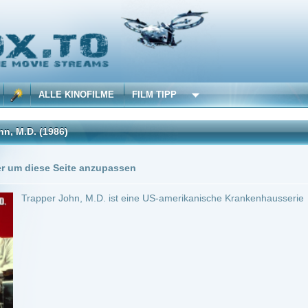
 KINOFILME
FILM TIPP
6)
0 Playlists
Seite anzupassen
John, M.D. ist eine US-amerikanische Krankenhausserie
 min.
Drama
0
pper John, M.D.
Anbie