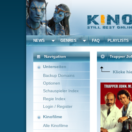
NEWS
GENRES
FAQ
PLAYLISTS
ALLE
Navigation
Trapper John, M.D.
(198
Unterseiten
Klicke hier um diese 
Backup Domains
Optionen
Trapper 
Schauspieler Index
Regie Index
Login / Register
Kinofilme
Alle Kinofilme
Filme
Michael Caffey
~ 60
Alle Filme
Beliebte
Anbieter Auswahl für: Tra