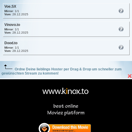
Voe.SX
Mirror
: 1/1
Vom
: 28.12.2025
Vinovo.to
Mirror
: 1/1
Vom
: 28.12.2025
Dood.to
Mirror
: 1/1
Vom
: 28.12.2025
Ordne Deine lieblings Hoster per Drag & Drop um schneller zum
gewünschten Stream zu kommen!