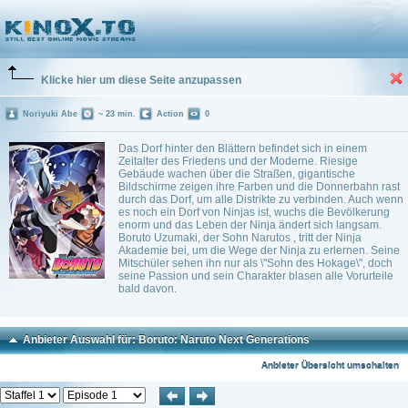
Boruto: Naruto Next Generations
(2017)
0 Playlists
Klicke hier um diese Seite anzupassen
Noriyuki Abe
~ 23 min.
Action
0
Das Dorf hinter den Blättern befindet sich in einem
Zeitalter des Friedens und der Moderne. Riesige
Gebäude wachen über die Straßen, gigantische
Bildschirme zeigen ihre Farben und die Donnerbahn rast
durch das Dorf, um alle Distrikte zu verbinden. Auch wenn
es noch ein Dorf von Ninjas ist, wuchs die Bevölkerung
enorm und das Leben der Ninja ändert sich langsam.
Boruto Uzumaki, der Sohn Narutos , tritt der Ninja
Akademie bei, um die Wege der Ninja zu erlernen. Seine
Mitschüler sehen ihn nur als \"Sohn des Hokage\", doch
seine Passion und sein Charakter blasen alle Vorurteile
bald davon.
Anbieter Auswahl für: Boruto: Naruto Next Generations
Anbieter Übersicht umschalten