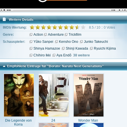
Weitere Details
IMDb Wertung:
8.5 / 10 :: 0 Votes
Genre:
Action
Adventure
Trickfilm
Schauspieler:
Yûko Sanpei
Kensho Ono
Junko Takeuchi
Shinya Hamazoe
Shinji Kawada
Ryuichi Kijima
Chihiro Ikki
Aya Endô
38 weitere
Empfohlene Einträge für "Boruto: Naruto Next Generations"
Die Legende von
24
Wonder Man
Korra